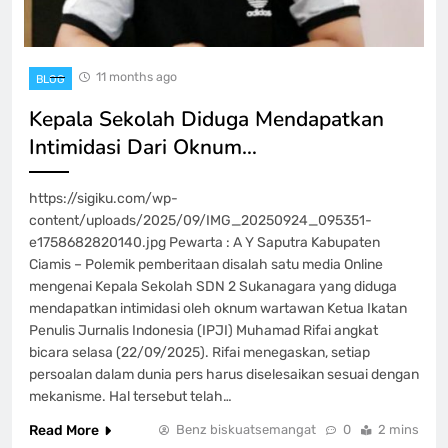
11 months ago
BLOG
Kepala Sekolah Diduga Mendapatkan
Intimidasi Dari Oknum…
https://sigiku.com/wp-
content/uploads/2025/09/IMG_20250924_095351-
e1758682820140.jpg Pewarta : A Y Saputra Kabupaten
Ciamis – Polemik pemberitaan disalah satu media Online
mengenai Kepala Sekolah SDN 2 Sukanagara yang diduga
mendapatkan intimidasi oleh oknum wartawan Ketua Ikatan
Penulis Jurnalis Indonesia (IPJI) Muhamad Rifai angkat
bicara selasa (22/09/2025). Rifai menegaskan, setiap
persoalan dalam dunia pers harus diselesaikan sesuai dengan
mekanisme. Hal tersebut telah…
Read More
Benz biskuatsemangat
0
2 mins