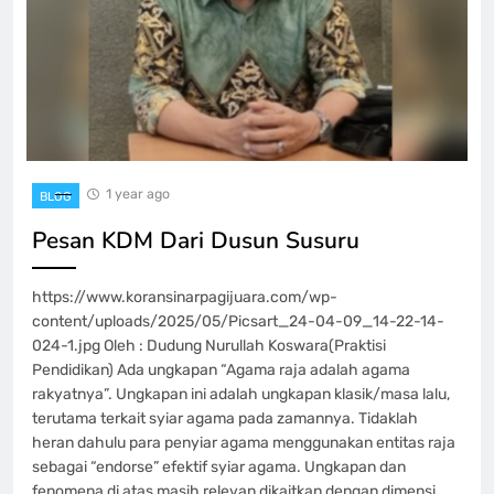
1 year ago
BLOG
Pesan KDM Dari Dusun Susuru
https://www.koransinarpagijuara.com/wp-
content/uploads/2025/05/Picsart_24-04-09_14-22-14-
024-1.jpg Oleh : Dudung Nurullah Koswara(Praktisi
Pendidikan) Ada ungkapan “Agama raja adalah agama
rakyatnya”. Ungkapan ini adalah ungkapan klasik/masa lalu,
terutama terkait syiar agama pada zamannya. Tidaklah
heran dahulu para penyiar agama menggunakan entitas raja
sebagai “endorse” efektif syiar agama. Ungkapan dan
fenomena di atas masih relevan dikaitkan dengan dimensi