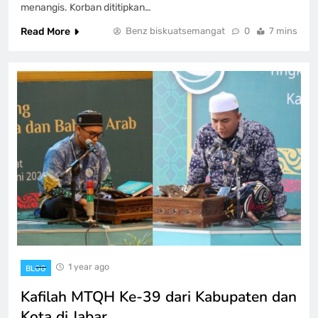
menangis. Korban dititipkan…
Read More
Benz biskuatsemangat
0
7 mins
1 year ago
BLOG
Kafilah MTQH Ke-39 dari Kabupaten dan
Kota di Jabar…