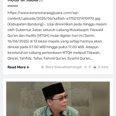
https://www.koransinarpagijuara.com/wp-
content/uploads/2025/06/kafilah-e1750121410970.jpg
(Kabupaten Bandung)-, Usai diresmikan pada minggu malam
oleh Gubernur Jabar, seluruh cabang Musabaqoh Tilawatil
Qur’an dan Hadits (MTQH) mulai digelar hari ini (Senin,
16/06/2025) di 13 lokasi majelis yang setiap harinya akan
dimulai pada 07.00 WIB hingga pukul 17.00 WIB. Adapun
keseluruhan cabang perlombaan MTQH meliputi Tilawah,
Qira’at, Tahfidz, Tafsir, Fahmil Qur’an, Syarhil Qur’an,…
Read More
Benz biskuatsemangat
0
3 mins