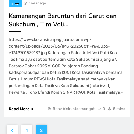
1 year ago
BLOG
Kemenangan Beruntun dari Garut dan
Sukabumi, Tim Voli…
https://www.koransinarpagijuara.com/wp-
content/uploads/2025/06/IMG-20250611-WA0036-
e1749701539137.jpg Keterangan Foto : Atlet Voli Putri Kota
Tasikmalaya saat bertemu tim Kota Sukabumi di ajang BK
Porprov Jabar 2025 di GOR Pajajaran Bandung.
Kadisporabudpar dan Ketua KONI Kota Tasikmalaya bersama
Ketua Umum PBVSI Kota Tasikmalaya saat menyaksikan
pertandingan Kota Tasik vs Kota Sukabumi (foto inzet)
Pewarta : Tono Efendi Koran SINAR PAGI, Kota Tasikmalaya,-
…
Read More
Benz biskuatsemangat
0
5 mins
1
2