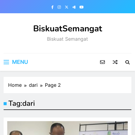
Skip
to
content
BiskuatSemangat
Biskuat Semangat
MENU
Home
dari
Page 2
Tag:
dari