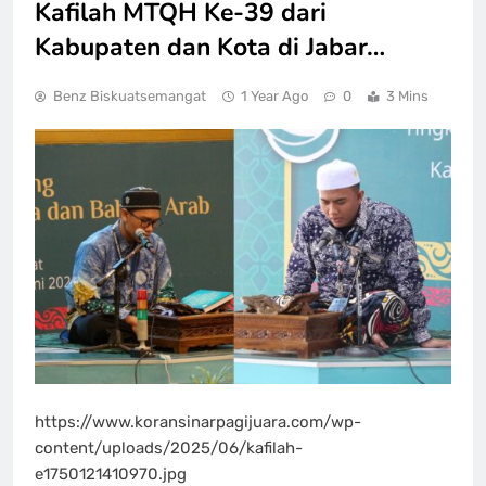
Kafilah MTQH Ke-39 dari
Kabupaten dan Kota di Jabar…
Benz Biskuatsemangat
1 Year Ago
0
3 Mins
https://www.koransinarpagijuara.com/wp-
content/uploads/2025/06/kafilah-
e1750121410970.jpg