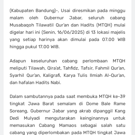
(Kabupaten Bandung)-, Usai diresmikan pada minggu
malam oleh Gubernur Jabar, seluruh cabang
Musabaqoh Tilawatil Qur’an dan Hadits (MTQH) mulai
digelar hari ini (Senin, 16/06/2025) di 13 lokasi majelis
yang setiap harinya akan dimulai pada 07.00 WIB
hingga pukul 17.00 WIB.
Adapun keseluruhan cabang perlombaan MTQH
meliputi Tilawah, Qira’at, Tahfidz, Tafsir, Fahmil Qur’an,
Syarhil Qur’an, Kaligrafi, Karya Tulis Ilmiah Al-Qur’an,
dan hafalan Hadits Nabi.
Dalam sambutannya pada saat membuka MTQH ke-39
tingkat Jawa Barat semalam di Dome Bale Rame
Soreang, Gubernur Jabar yang akrab dipanggil Kang
Dedi Mulyadi mengutarakan keinginannya untuk
memasukan Cabang Mamaos sebagai salah satu
cabang yang diperlombakan pada MTQH tingkat Jawa