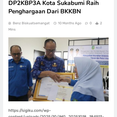
DP2KBP3A Kota Sukabumi Raih
Penghargaan Dari BKKBN
Benz Biskuatsemangat
10 Months Ago
0
2
Mins
https://sigiku.com/wp-
content/uploads/2025/10/IMG_20251018_184913-