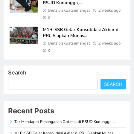
RSUD Kudungga,…
Benz biskuatsemangat
2 weeks ago
0
M1R-SSB Gelar Konsolidasi Akbar di
PRJ, Siapkan Munas…
Benz biskuatsemangat
2 weeks ago
0
Search
SEARCH
Recent Posts
Tak Mendapat Penanganan Optimal di RSUD Kudungga,…
M1R-SSB Gelar Konsolidasi Akbar di PRJ, Siapkan Munas…