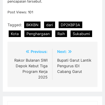
pencapaian tersebut.
Post Views:
101
Tagged:
BKKBN
dari
DP2KBP3A
Kota
Penghargaan
Raih
Sukabumi
Post
Previous:
Next:
navigation
Rakor Bulanan SWI
Bupati Garut Lantik
Depok Kebut Tiga
Pengurus IDI
Program Kerja
Cabang Garut
2025