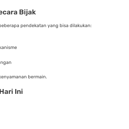
ecara Bijak
 beberapa pendekatan yang bisa dilakukan:
kanisme
angan
 kenyamanan bermain.
Hari Ini