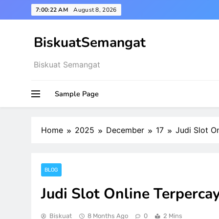
Skip
7:00:23 AM
August 8, 2026
to
content
BiskuatSemangat
Biskuat Semangat
Sample Page
Home
2025
December
17
Judi Slot On
BLOG
Judi Slot Online Terpercay
Biskuat
8 Months Ago
0
2 Mins