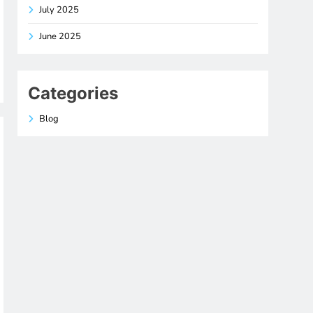
July 2025
June 2025
Categories
Blog