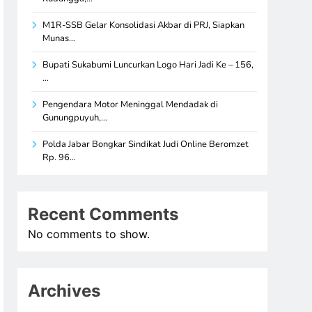
M1R-SSB Gelar Konsolidasi Akbar di PRJ, Siapkan
Munas…
Bupati Sukabumi Luncurkan Logo Hari Jadi Ke – 156,
…
Pengendara Motor Meninggal Mendadak di
Gunungpuyuh,…
Polda Jabar Bongkar Sindikat Judi Online Beromzet
Rp. 96…
Recent Comments
No comments to show.
Archives