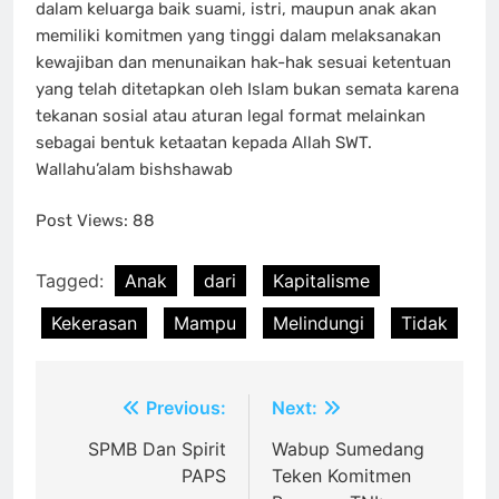
dalam keluarga baik suami, istri, maupun anak akan
memiliki komitmen yang tinggi dalam melaksanakan
kewajiban dan menunaikan hak-hak sesuai ketentuan
yang telah ditetapkan oleh Islam bukan semata karena
tekanan sosial atau aturan legal format melainkan
sebagai bentuk ketaatan kepada Allah SWT.
Wallahu’alam bishshawab
Post Views:
88
Tagged:
Anak
dari
Kapitalisme
Kekerasan
Mampu
Melindungi
Tidak
Post
Previous:
Next:
navigation
SPMB Dan Spirit
Wabup Sumedang
PAPS
Teken Komitmen