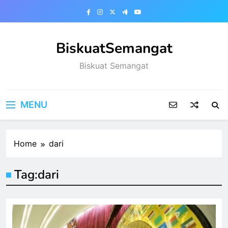
Skip
to
content
BiskuatSemangat
Biskuat Semangat
MENU
Home
dari
Tag:
dari