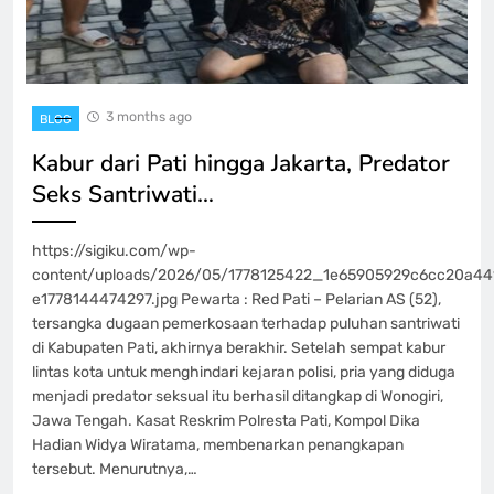
3 months ago
BLOG
Kabur dari Pati hingga Jakarta, Predator
Seks Santriwati…
https://sigiku.com/wp-
content/uploads/2026/05/1778125422_1e65905929c6cc20a44
e1778144474297.jpg Pewarta : Red Pati – Pelarian AS (52),
tersangka dugaan pemerkosaan terhadap puluhan santriwati
di Kabupaten Pati, akhirnya berakhir. Setelah sempat kabur
lintas kota untuk menghindari kejaran polisi, pria yang diduga
menjadi predator seksual itu berhasil ditangkap di Wonogiri,
Jawa Tengah. Kasat Reskrim Polresta Pati, Kompol Dika
Hadian Widya Wiratama, membenarkan penangkapan
tersebut. Menurutnya,…