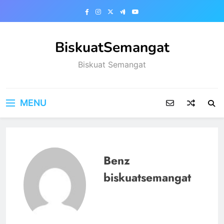
Skip
to
content
BiskuatSemangat
Biskuat Semangat
MENU
Benz
biskuatsemangat