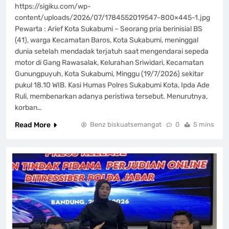
https://sigiku.com/wp-
content/uploads/2026/07/1784552019547-800×445-1.jpg
Pewarta : Arief Kota Sukabumi – Seorang pria berinisial BS
(41), warga Kecamatan Baros, Kota Sukabumi, meninggal
dunia setelah mendadak terjatuh saat mengendarai sepeda
motor di Gang Rawasalak, Kelurahan Sriwidari, Kecamatan
Gunungpuyuh, Kota Sukabumi, Minggu (19/7/2026) sekitar
pukul 18.10 WIB. Kasi Humas Polres Sukabumi Kota, Ipda Ade
Ruli, membenarkan adanya peristiwa tersebut. Menurutnya,
korban…
Read More
Benz biskuatsemangat
0
5 mins