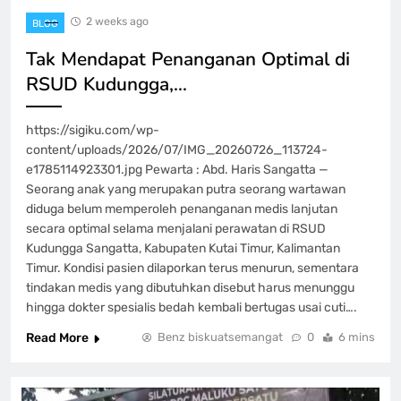
2 weeks ago
BLOG
Tak Mendapat Penanganan Optimal di
RSUD Kudungga,…
https://sigiku.com/wp-
content/uploads/2026/07/IMG_20260726_113724-
e1785114923301.jpg Pewarta : Abd. Haris Sangatta —
Seorang anak yang merupakan putra seorang wartawan
diduga belum memperoleh penanganan medis lanjutan
secara optimal selama menjalani perawatan di RSUD
Kudungga Sangatta, Kabupaten Kutai Timur, Kalimantan
Timur. Kondisi pasien dilaporkan terus menurun, sementara
tindakan medis yang dibutuhkan disebut harus menunggu
hingga dokter spesialis bedah kembali bertugas usai cuti….
Read More
Benz biskuatsemangat
0
6 mins