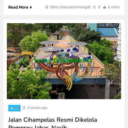
Read More
Benz biskuatsemangat
0
6 mins
2 weeks ago
BLOG
Jalan Cihampelas Resmi Dikelola
Pemprov Jabar, Nasib…