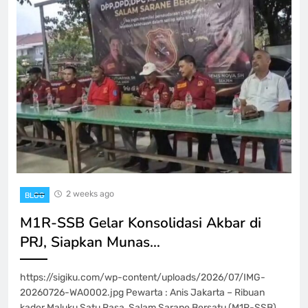
2 weeks ago
BLOG
M1R-SSB Gelar Konsolidasi Akbar di
PRJ, Siapkan Munas…
https://sigiku.com/wp-content/uploads/2026/07/IMG-
20260726-WA0002.jpg Pewarta : Anis Jakarta – Ribuan
kader Maluku Satu Rasa, Salam Sarane Bersatu (M1R-SSB)