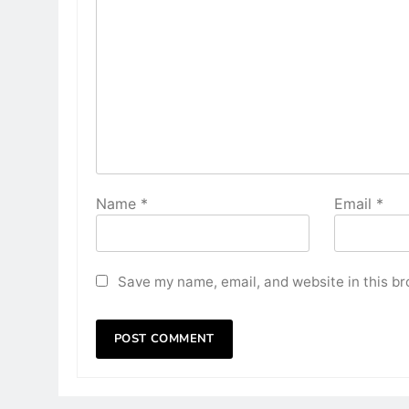
Name
*
Email
*
Save my name, email, and website in this br