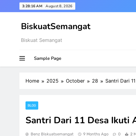
Skip
3:28:16 AM
August 8, 2026
to
content
BiskuatSemangat
Biskuat Semangat
Sample Page
Home
2025
October
28
Santri Dari 1
BLOG
Santri Dari 11 Desa Ikuti
Benz Biskuatsemangat
9 Months Ago
0
2 