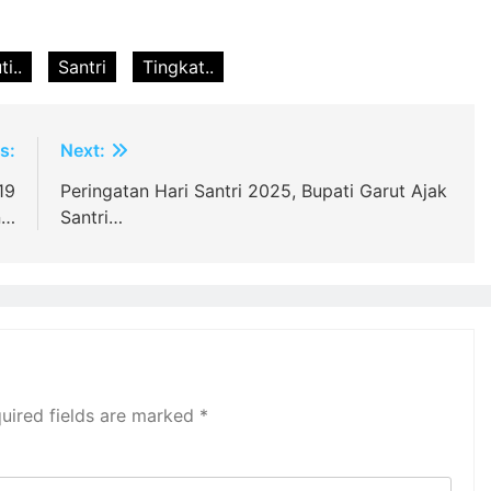
ti..
Santri
Tingkat..
s:
Next:
19
Peringatan Hari Santri 2025, Bupati Garut Ajak
n…
Santri…
uired fields are marked
*