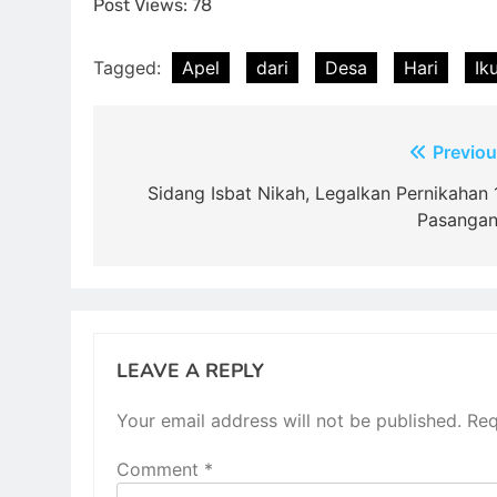
Post Views:
78
Tagged:
Apel
dari
Desa
Hari
Iku
Post
Previou
navigation
Sidang Isbat Nikah, Legalkan Pernikahan 
Pasanga
LEAVE A REPLY
Your email address will not be published.
Req
Comment
*