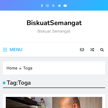
Skip
to
content
BiskuatSemangat
Biskuat Semangat
MENU
Home
Toga
Tag:
Toga