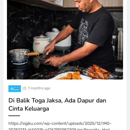
7 months ago
BLOG
Di Balik Toga Jaksa, Ada Dapur dan
Cinta Keluarga
https://sigiku.com/wp-content/uploads/2025/12/IMG-
20251231-WA0015-e1767191382209.jpg Pewarta : Heri