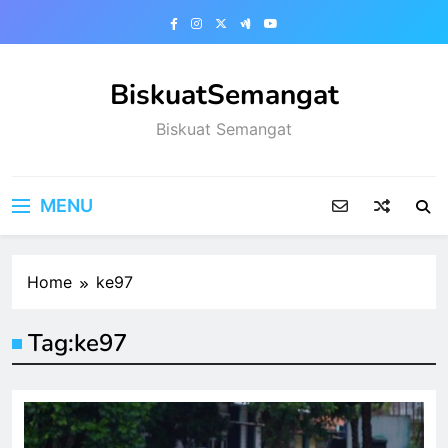
Skip
to
content
BiskuatSemangat
Biskuat Semangat
MENU
Home
ke97
Tag:
ke97