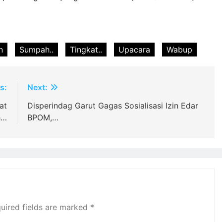
n
Sumpah..
Tingkat..
Upacara
Wabup
s:
Next:
at
Disperindag Garut Gagas Sosialisasi Izin Edar
h…
BPOM,…
uired fields are marked
*