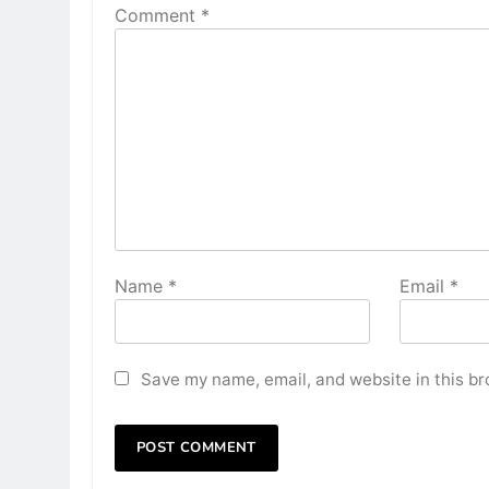
Comment
*
Name
*
Email
*
Save my name, email, and website in this br