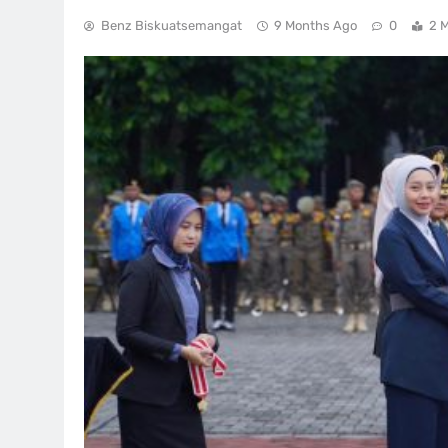
Benz Biskuatsemangat
9 Months Ago
0
2 