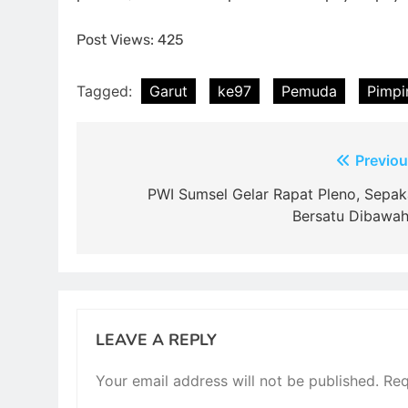
Post Views:
425
Tagged:
Garut
ke97
Pemuda
Pimpi
Post
Previou
navigation
PWI Sumsel Gelar Rapat Pleno, Sepak
Bersatu Dibawa
LEAVE A REPLY
Your email address will not be published.
Req