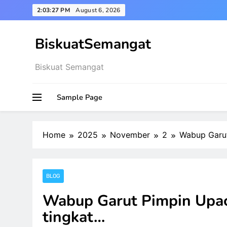
Skip
2:03:27 PM
August 6, 2026
to
content
BiskuatSemangat
Biskuat Semangat
Sample Page
Home
2025
November
2
Wabup Garu
BLOG
Wabup Garut Pimpin Upa
tingkat…