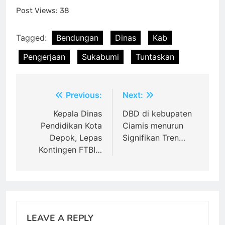
Post Views:
38
Tagged:
Bendungan
Dinas
Kab
Pengerjaan
Sukabumi
Tuntaskan
Post
Previous:
Next:
navigation
Kepala Dinas
DBD di kebupaten
Pendidikan Kota
Ciamis menurun
Depok, Lepas
Signifikan Tren…
Kontingen FTBI…
LEAVE A REPLY