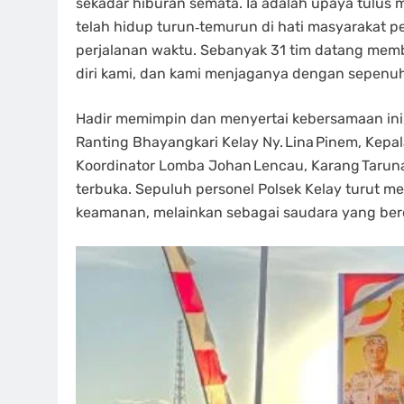
sekadar hiburan semata. Ia adalah upaya tulus 
telah hidup turun‑temurun di hati masyarakat p
perjalanan waktu. Sebanyak 31 tim datang memb
diri kami, dan kami menjaganya dengan sepenuh 
Hadir memimpin dan menyertai kebersamaan ini,
Ranting Bhayangkari Kelay Ny. Lina Pinem, Kepa
Koordinator Lomba Johan Lencau, Karang Taruna,
terbuka. Sepuluh personel Polsek Kelay turut 
keamanan, melainkan sebagai saudara yang berd