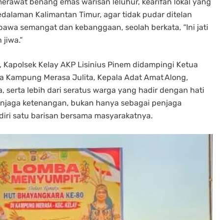
merawat benang emas warisan leluhur, kearifan lokal yang
edalaman Kalimantan Timur, agar tidak pudar ditelan
awa semangat dan kebanggaan, seolah berkata, “Ini jati
jiwa.”
 Kapolsek Kelay AKP Lisinius Pinem didampingi Ketua
la Kampung Merasa Julita, Kepala Adat Amat Along,
 serta lebih dari seratus warga yang hadir dengan hati
menjaga ketenangan, bukan hanya sebagai penjaga
iri satu barisan bersama masyarakatnya.