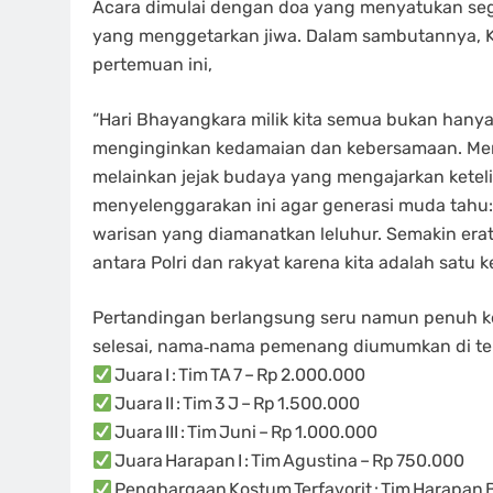
Acara dimulai dengan doa yang menyatukan sega
yang menggetarkan jiwa. Dalam sambutannya, K
pertemuan ini,
“Hari Bhayangkara milik kita semua bukan hanya m
menginginkan kedamaian dan kebersamaan. Men
melainkan jejak budaya yang mengajarkan keteli
menyelenggarakan ini agar generasi muda tahu:
warisan yang diamanatkan leluhur. Semakin erat
antara Polri dan rakyat karena kita adalah satu 
Pertandingan berlangsung seru namun penuh ke
selesai, nama‑nama pemenang diumumkan di ten
Juara I : Tim TA 7 – Rp 2.000.000
Juara II : Tim 3 J – Rp 1.500.000
Juara III : Tim Juni – Rp 1.000.000
Juara Harapan I : Tim Agustina – Rp 750.000
Penghargaan Kostum Terfavorit : Tim Harapan 