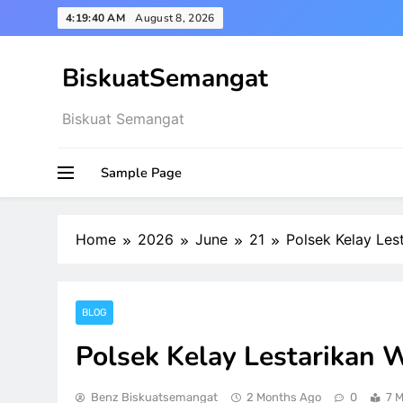
Skip
4:19:42 AM
August 8, 2026
to
content
BiskuatSemangat
Biskuat Semangat
Sample Page
Home
2026
June
21
Polsek Kelay Le
BLOG
Polsek Kelay Lestarikan
Benz Biskuatsemangat
2 Months Ago
0
7 M