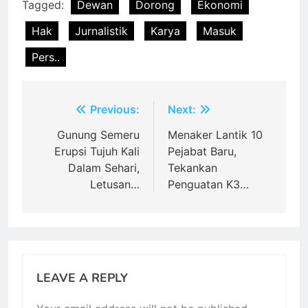
Tagged:
Dewan
Dorong
Ekonomi
Hak
Jurnalistik
Karya
Masuk
Pers..
Post
Previous:
Next:
navigation
Gunung Semeru
Menaker Lantik 10
Erupsi Tujuh Kali
Pejabat Baru,
Dalam Sehari,
Tekankan
Letusan…
Penguatan K3…
LEAVE A REPLY