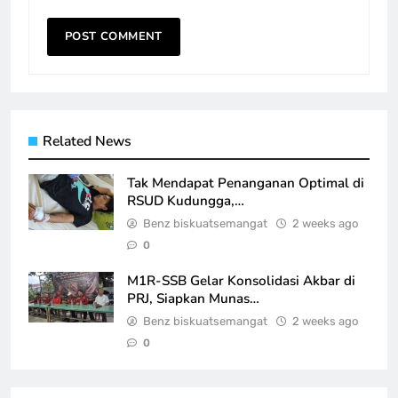
Related News
Tak Mendapat Penanganan Optimal di
RSUD Kudungga,…
Benz biskuatsemangat
2 weeks ago
0
M1R-SSB Gelar Konsolidasi Akbar di
PRJ, Siapkan Munas…
Benz biskuatsemangat
2 weeks ago
0