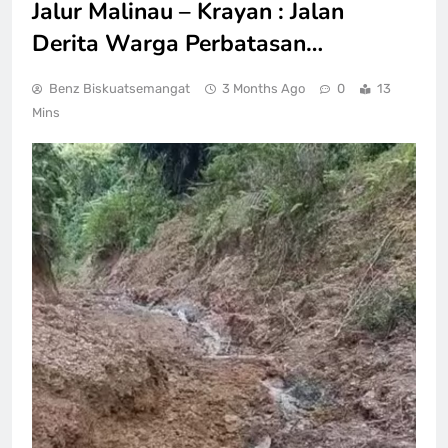
Jalur Malinau – Krayan : Jalan
Derita Warga Perbatasan…
Benz Biskuatsemangat
3 Months Ago
0
13
Mins