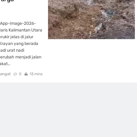
tsApp-Image-2026-
aris Kalimantan Utara
ir jelas di jalur
Krayan yang berada
adi urat nadi
berubah menjadi jalan
akat…
angat
0
13 mins