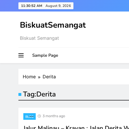
Skip
11:30:53 AM
August 9, 2026
to
content
BiskuatSemangat
Biskuat Semangat
Sample Page
Home
Derita
Tag:
Derita
3 months ago
BLOG
Jalur Malinau – Krayan : Jalan Derita 