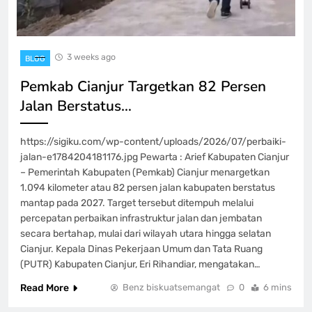
3 weeks ago
BLOG
Pemkab Cianjur Targetkan 82 Persen
Jalan Berstatus…
https://sigiku.com/wp-content/uploads/2026/07/perbaiki-
jalan-e1784204181176.jpg Pewarta : Arief Kabupaten Cianjur
– Pemerintah Kabupaten (Pemkab) Cianjur menargetkan
1.094 kilometer atau 82 persen jalan kabupaten berstatus
mantap pada 2027. Target tersebut ditempuh melalui
percepatan perbaikan infrastruktur jalan dan jembatan
secara bertahap, mulai dari wilayah utara hingga selatan
Cianjur. Kepala Dinas Pekerjaan Umum dan Tata Ruang
(PUTR) Kabupaten Cianjur, Eri Rihandiar, mengatakan…
Read More
Benz biskuatsemangat
0
6 mins