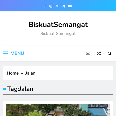
Skip
to
content
BiskuatSemangat
Biskuat Semangat
MENU
Home
Jalan
Tag:
Jalan