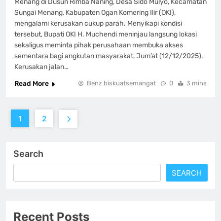
Menang di Dusun Rimba Naning, Desa Sido Mulyo, Kecamatan
Sungai Menang, Kabupaten Ogan Komering Ilir (OKI),
mengalami kerusakan cukup parah. Menyikapi kondisi
tersebut, Bupati OKI H. Muchendi meninjau langsung lokasi
sekaligus meminta pihak perusahaan membuka akses
sementara bagi angkutan masyarakat, Jum’at (12/12/2025).
Kerusakan jalan…
Read More
Benz biskuatsemangat
0
3 mins
1
2
Search
SEARCH
Recent Posts