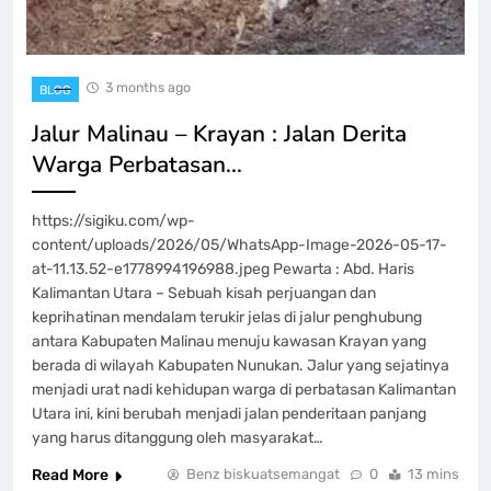
3 months ago
BLOG
Jalur Malinau – Krayan : Jalan Derita
Warga Perbatasan…
https://sigiku.com/wp-
content/uploads/2026/05/WhatsApp-Image-2026-05-17-
at-11.13.52-e1778994196988.jpeg Pewarta : Abd. Haris
Kalimantan Utara – Sebuah kisah perjuangan dan
keprihatinan mendalam terukir jelas di jalur penghubung
antara Kabupaten Malinau menuju kawasan Krayan yang
berada di wilayah Kabupaten Nunukan. Jalur yang sejatinya
menjadi urat nadi kehidupan warga di perbatasan Kalimantan
Utara ini, kini berubah menjadi jalan penderitaan panjang
yang harus ditanggung oleh masyarakat…
Read More
Benz biskuatsemangat
0
13 mins