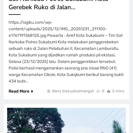
Gerebek Ruko di Jalan…
https://sigiku.com/wp-
content/uploads/2025/12/IMG_20251231_211100-
e1767191368125.jpg Pewarta : Arief Kota Sukabumi – Tim Sat
Narkoba Polres Sukabumi Kota melakukan penggerebekan
sebuah ruko di Jalan Pelabuhan II, Kecamatan Lembursitu,
Kota Sukabumi yang dijadikan rumah produksi pil ekstasi,
Selasa (23/12/2025) lalu. Dalam penggerebkan tersebut,
Polisi berhasil mengamankan seorang pria inisial RND (41)
warga Kecamatan Cikole, Kota Sukqbumi berikut barang bukti
434 butir…
Read More
Benz biskuatsemangat
0
2 mins