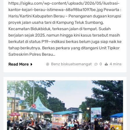
https://sigiku.com/wp-content/uploads/2026/05/ilustrasi-
kantor-kejari-berau-istimewa-68a98ba1097be.jpg Pewarta :
Haris/Kartini Kabupaten Berau – Penanganan dugaan korupsi
proyek jalan usaha tani di Kampung Teluk Sumbang,
Kecamatan Bidukbiduk, terkesan jalan di tempat. Sudah
berjalan sejak 2025, namun hingga kini kasus tersebut masih
berkutat di status P19—indikasi berkas belum juga siap naik ke
tahap berikutnya. Berkas perkara yang ditangani Unit Tipikor
Satreskrim Polres Berau…
Read More
Benz biskuatsemangat
0
4 mins