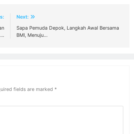
s:
Next:
an
Sapa Pemuda Depok, Langkah Awal Bersama
k…
BMI, Menuju…
uired fields are marked
*