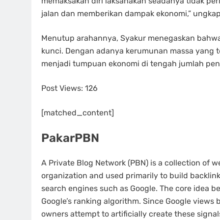
memaksakan diri laksanakan seadanya tidak perl
jalan dan memberikan dampak ekonomi,” ungkap
Menutup arahannya, Syakur menegaskan bahwa mo
kunci. Dengan adanya kerumunan massa yang terk
menjadi tumpuan ekonomi di tengah jumlah pen
Post Views:
126
[matched_content]
PakarPBN
A Private Blog Network (PBN) is a collection of we
organization and used primarily to build backlinks
search engines such as Google. The core idea be
Google’s ranking algorithm. Since Google views b
owners attempt to artificially create these signal