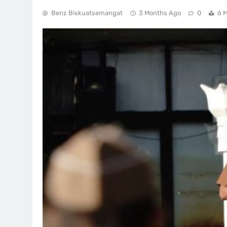
Benz Biskuatsemangat
3 Months Ago
0
6 