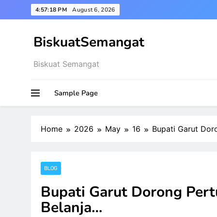
Skip
4:57:19 PM
August 6, 2026
to
content
BiskuatSemangat
Biskuat Semangat
Sample Page
Home
2026
May
16
Bupati Garut Dor
BLOG
Bupati Garut Dorong Per
Belanja…