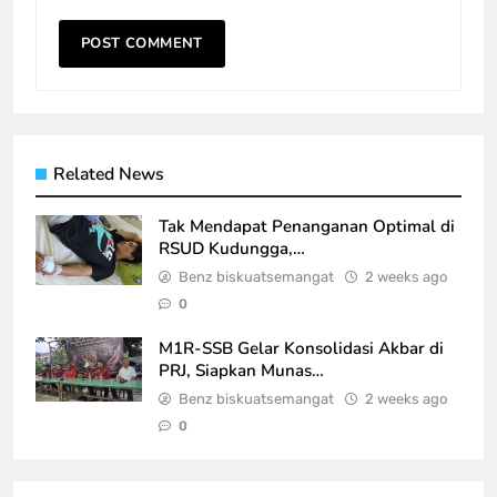
Related News
Tak Mendapat Penanganan Optimal di
RSUD Kudungga,…
Benz biskuatsemangat
2 weeks ago
0
M1R-SSB Gelar Konsolidasi Akbar di
PRJ, Siapkan Munas…
Benz biskuatsemangat
2 weeks ago
0