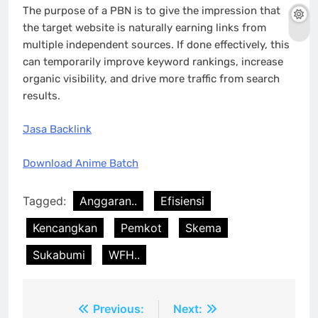
The purpose of a PBN is to give the impression that
the target website is naturally earning links from
multiple independent sources. If done effectively, this
can temporarily improve keyword rankings, increase
organic visibility, and drive more traffic from search
results.
Jasa Backlink
Download Anime Batch
Tagged:
Anggaran..
Efisiensi
Kencangkan
Pemkot
Skema
Sukabumi
WFH..
Post
Previous:
Next: