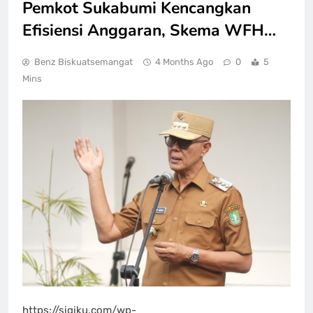
Pemkot Sukabumi Kencangkan
Efisiensi Anggaran, Skema WFH…
Benz Biskuatsemangat
4 Months Ago
0
5
Mins
https://sigiku.com/wp-