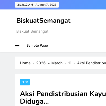
Skip
2:14:13 AM
August 7, 2026
to
content
BiskuatSemangat
Biskuat Semangat
Sample Page
Home
2026
March
11
Aksi Pendistrib
BLOG
Aksi Pendistribusian Kayu
Diduga…