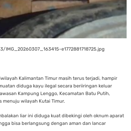
/03/IMG_20260307_163415-e1772881718725.jpg
iwilayah Kalimantan Timur masih terus terjadi, hampir
uatan diduga kayu ilegal secara beriiringan keluar
 kawasan Kampung Lenggo, Kecamatan Batu Putih,
s menuju wilayah Kutai Timur.
alakan liar ini diduga kuat dibekingi oleh oknum aparat
ingga bisa berlangsung dengan aman dan lancar