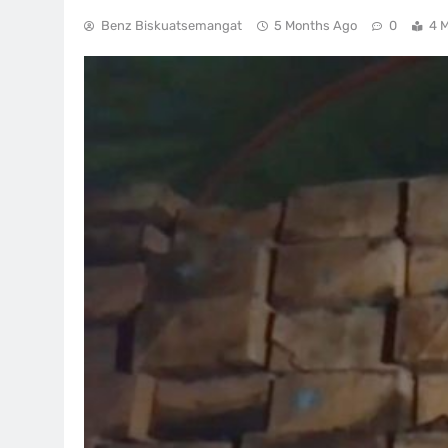
Benz Biskuatsemangat
5 Months Ago
0
4 