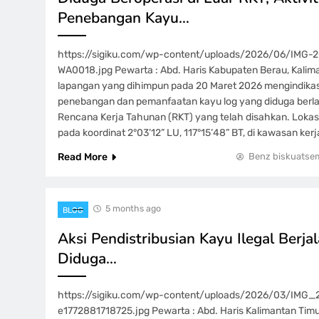
Penebangan Kayu…
https://sigiku.com/wp-content/uploads/2026/06/IMG-
WA0018.jpg Pewarta : Abd. Haris Kabupaten Berau, Kali
lapangan yang dihimpun pada 20 Maret 2026 mengindikas
penebangan dan pemanfaatan kayu log yang diduga berlan
Rencana Kerja Tahunan (RKT) yang telah disahkan. Lokas
pada koordinat 2°03’12” LU, 117°15’48” BT, di kawasan kerj
Read More
Benz biskuatse
5 months ago
BLOG
Aksi Pendistribusian Kayu Ilegal Berja
Diduga…
https://sigiku.com/wp-content/uploads/2026/03/IMG
e1772881718725.jpg Pewarta : Abd. Haris Kalimantan Tim