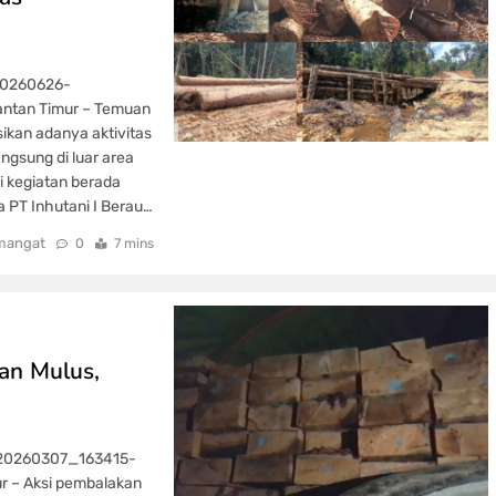
20260626-
mantan Timur – Temuan
ikan adanya aktivitas
gsung di luar area
i kegiatan berada
a PT Inhutani I Berau…
mangat
0
7 mins
lan Mulus,
_20260307_163415-
ur – Aksi pembalakan