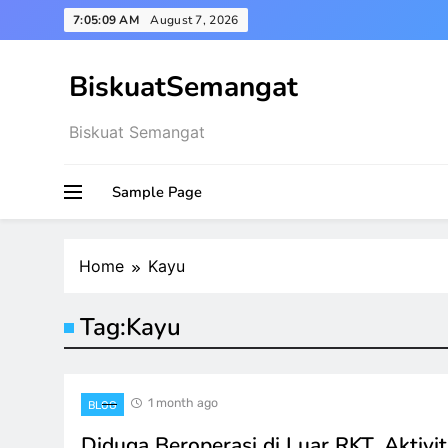
Skip
7:05:09 AM
August 7, 2026
to
content
BiskuatSemangat
Biskuat Semangat
Sample Page
Home
Kayu
Tag:
Kayu
1 month ago
BLOG
Diduga Beroperasi di Luar RKT, Aktivi