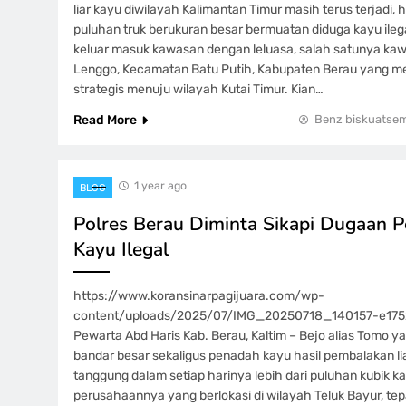
liar kayu diwilayah Kalimantan Timur masih terus terjadi,
puluhan truk berukuran besar bermuatan diduga kayu ilega
keluar masuk kawasan dengan leluasa, salah satunya k
Lenggo, Kecamatan Batu Putih, Kabupaten Berau yang me
strategis menuju wilayah Kutai Timur. Kian…
Read More
Benz biskuatse
1 year ago
BLOG
Polres Berau Diminta Sikapi Dugaan 
Kayu Ilegal
https://www.koransinarpagijuara.com/wp-
content/uploads/2025/07/IMG_20250718_140157-e17
Pewarta Abd Haris Kab. Berau, Kaltim – Bejo alias Tomo 
bandar besar sekaligus penadah kayu hasil pembalakan lia
tanggung dalam setiap harinya lebih dari puluhan kubik k
perusahaannya yang berlokasi di wilayah Teluk Bayur, te