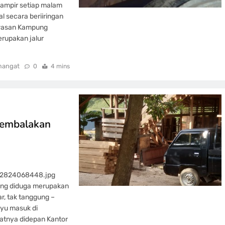
 hampir setiap malam
l secara beriiringan
awasan Kampung
rupakan jalur
mangat
0
4 mins
Pembalakan
52824068448.jpg
yang diduga merupakan
r, tak tanggung –
ayu masuk di
patnya didepan Kantor