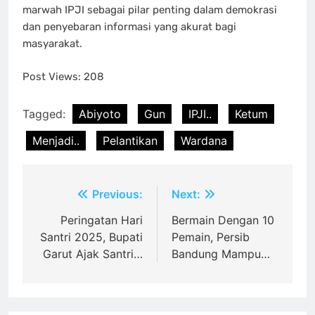
marwah IPJI sebagai pilar penting dalam demokrasi
dan penyebaran informasi yang akurat bagi
masyarakat.
Post Views:
208
Tagged:
Abiyoto
Gun
IPJI..
Ketum
Menjadi..
Pelantikan
Wardana
Post
Previous:
Next:
navigation
Peringatan Hari
Bermain Dengan 10
Santri 2025, Bupati
Pemain, Persib
Garut Ajak Santri…
Bandung Mampu…