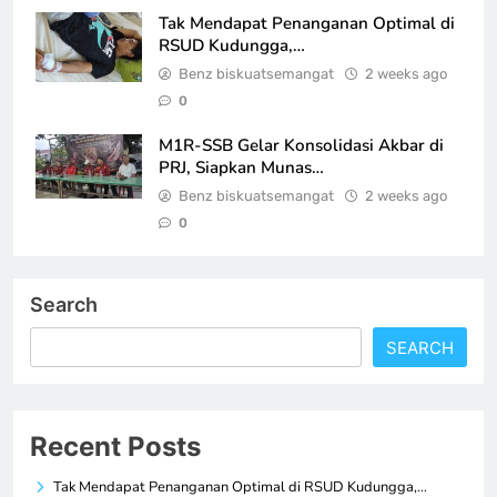
Tak Mendapat Penanganan Optimal di
RSUD Kudungga,…
Benz biskuatsemangat
2 weeks ago
0
M1R-SSB Gelar Konsolidasi Akbar di
PRJ, Siapkan Munas…
Benz biskuatsemangat
2 weeks ago
0
Search
SEARCH
Recent Posts
Tak Mendapat Penanganan Optimal di RSUD Kudungga,…