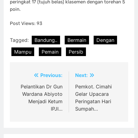
peringkat 17 (tujuh belas) klasemen dengan torehan 5
poin.
Post Views:
93
Tagged:
Bandung..
Bermain
Dengan
Mampu
Pemain
Persib
Post
Previous:
Next:
navigation
Pelantikan Dr Gun
Pemkot. Cimahi
Wardana Abiyoto
Gelar Upacara
Menjadi Ketum
Peringatan Hari
IPJI…
Sumpah…