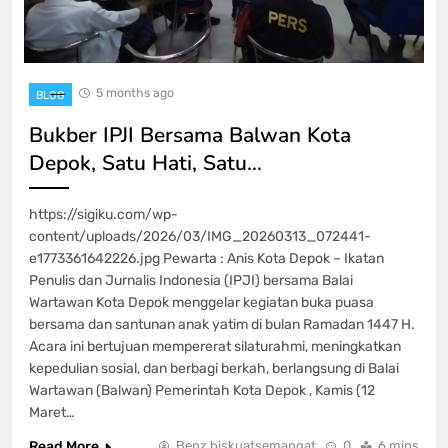
5 months ago
BLOG
Bukber IPJI Bersama Balwan Kota
Depok, Satu Hati, Satu…
https://sigiku.com/wp-
content/uploads/2026/03/IMG_20260313_072441-
e1773361642226.jpg Pewarta : Anis Kota Depok – Ikatan
Penulis dan Jurnalis Indonesia (IPJI) bersama Balai
Wartawan Kota Depok menggelar kegiatan buka puasa
bersama dan santunan anak yatim di bulan Ramadan 1447 H.
Acara ini bertujuan mempererat silaturahmi, meningkatkan
kepedulian sosial, dan berbagi berkah, berlangsung di Balai
Wartawan (Balwan) Pemerintah Kota Depok , Kamis (12
Maret…
Read More
Benz biskuatsemangat
0
6 mins