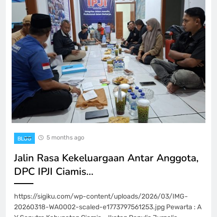
5 months ago
BLOG
Jalin Rasa Kekeluargaan Antar Anggota,
DPC IPJI Ciamis…
https://sigiku.com/wp-content/uploads/2026/03/IMG-
20260318-WA0002-scaled-e1773797561253.jpg Pewarta : A