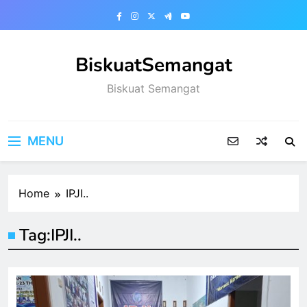
Skip
to
content
BiskuatSemangat
Biskuat Semangat
MENU
Home
IPJI..
Tag:
IPJI..