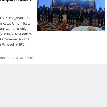
_20251029_090803-
kan Ketua Umum Ikatan
r Gun Wardana Abiyoto
 (28/10/2025), dalam
, Kemayoran Jakarta
n Penasehat IPJI,
mangat
0
2 mins