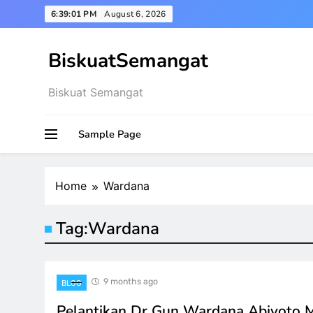
Skip
6:39:02 PM
August 6, 2026
to
content
BiskuatSemangat
Biskuat Semangat
Sample Page
Home
Wardana
Tag:
Wardana
9 months ago
BLOG
Pelantikan Dr Gun Wardana Abiyoto 