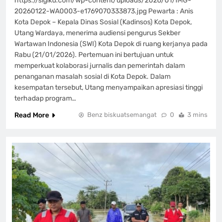
https://sigiku.com/wp-content/uploads/2026/01/IMG-
20260122-WA0003-e1769070333873.jpg Pewarta : Anis
Kota Depok – Kepala Dinas Sosial (Kadinsos) Kota Depok,
Utang Wardaya, menerima audiensi pengurus Sekber
Wartawan Indonesia (SWI) Kota Depok di ruang kerjanya pada
Rabu (21/01/2026). Pertemuan ini bertujuan untuk
memperkuat kolaborasi jurnalis dan pemerintah dalam
penanganan masalah sosial di Kota Depok. Dalam
kesempatan tersebut, Utang menyampaikan apresiasi tinggi
terhadap program…
Read More
Benz biskuatsemangat
0
3 mins