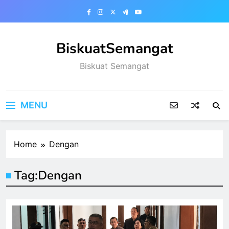
Skip
to
content
BiskuatSemangat
Biskuat Semangat
MENU
Home
Dengan
Tag:
Dengan