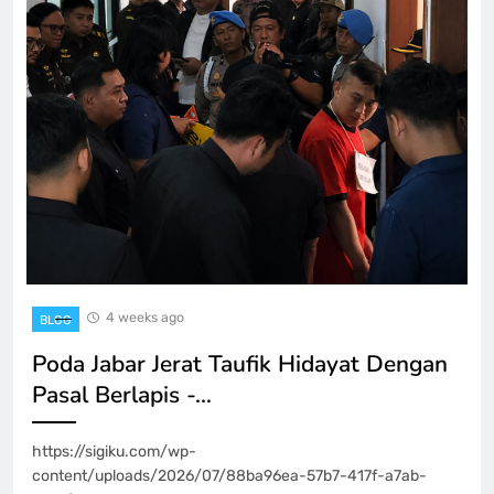
4 weeks ago
BLOG
Poda Jabar Jerat Taufik Hidayat Dengan
Pasal Berlapis -…
https://sigiku.com/wp-
content/uploads/2026/07/88ba96ea-57b7-417f-a7ab-