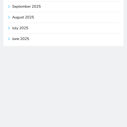
September 2025
August 2025
July 2025
June 2025
Categories
Blog
Digital Newspaper - Multipurpose News WordPress Theme
2026. Powered By
.
BlazeThemes