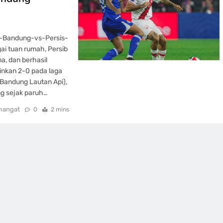
b-Bandung-vs-Persis-
ai tuan rumah, Persib
a, dan berhasil
inkan 2-0 pada laga
 Bandung Lautan Api),
ng sejak paruh…
mangat
0
2 mins