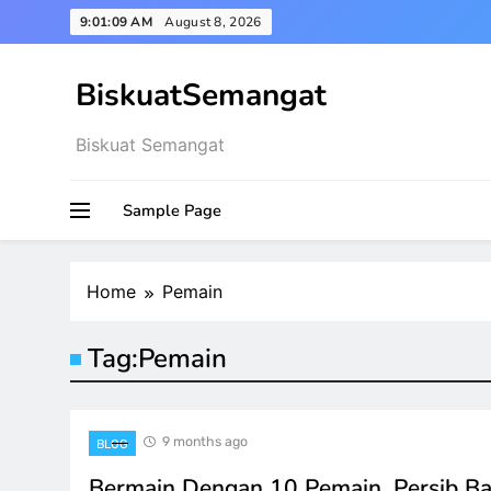
Skip
9:01:10 AM
August 8, 2026
to
content
BiskuatSemangat
Biskuat Semangat
Sample Page
Home
Pemain
Tag:
Pemain
9 months ago
BLOG
Bermain Dengan 10 Pemain, Persib B