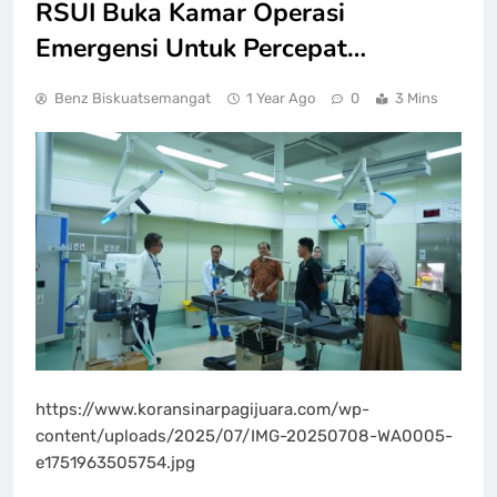
RSUI Buka Kamar Operasi
Emergensi Untuk Percepat…
Benz Biskuatsemangat
1 Year Ago
0
3 Mins
https://www.koransinarpagijuara.com/wp-
content/uploads/2025/07/IMG-20250708-WA0005-
e1751963505754.jpg