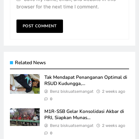
browser for the next time I comment.
Related News
Tak Mendapat Penanganan Optimal di
RSUD Kudungga,…
Benz biskuatsemangat
2 weeks ago
0
M1R-SSB Gelar Konsolidasi Akbar di
PRJ, Siapkan Munas…
Benz biskuatsemangat
2 weeks ago
0