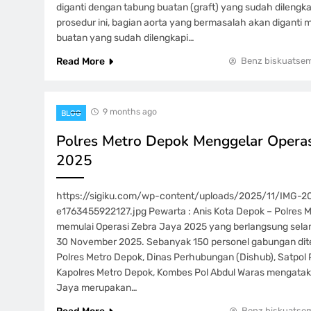
diganti dengan tabung buatan (graft) yang sudah dilengka
prosedur ini, bagian aorta yang bermasalah akan digant
buatan yang sudah dilengkapi…
Read More
Benz biskuatse
9 months ago
BLOG
Polres Metro Depok Menggelar Operas
2025
https://sigiku.com/wp-content/uploads/2025/11/IMG-
e1763455922127.jpg Pewarta : Anis Kota Depok – Polres 
memulai Operasi Zebra Jaya 2025 yang berlangsung selama
30 November 2025. Sebanyak 150 personel gabungan diterj
Polres Metro Depok, Dinas Perhubungan (Dishub), Satpol P
Kapolres Metro Depok, Kombes Pol Abdul Waras mengatak
Jaya merupakan…
Benz biskuatse