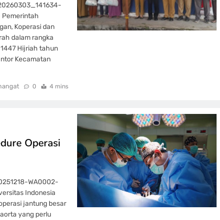
_20260303_141634-
 – Pemerintah
ngan, Koperasi dan
rah dalam rangka
1447 Hijriah tahun
Kantor Kecamatan
mangat
0
4 mins
edure Operasi
-20251218-WA0002-
ersitas Indonesia
operasi jantung besar
aorta yang perlu