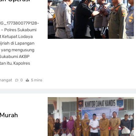
IMG_1773800779128-
 – Polres Sukabumi
at Ketupat Lodaya
jriah di Lapangan
el yang mengusung
s Sukabumi AKBP
an itu, Kapolres
mangat
0
5 mins
 Murah