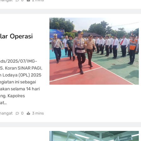
lar Operasi
oads/2025/07/IMG-
. Koran SINAR PAGI,
uh Lodaya (OPL) 2025
giatan ini sebagai
akan selama 14 hari
ng. Kapolres
sat…
mangat
0
3 mins