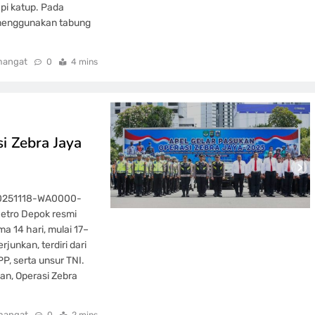
pi katup. Pada
i menggunakan tabung
mangat
0
4 mins
i Zebra Jaya
20251118-WA0000-
Metro Depok resmi
 14 hari, mulai 17–
unkan, terdiri dari
P, serta unsur TNI.
an, Operasi Zebra
mangat
0
2 mins