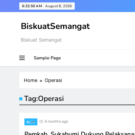
Skip
6:32:50 AM
August 8, 2026
to
content
BiskuatSemangat
Biskuat Semangat
Sample Page
Home
Operasi
Tag:
Operasi
5 months ago
BLOG
Pemkab. Sukabumi Dukung Pelaksana