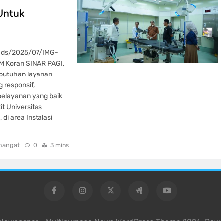
Untuk
oads/2025/07/IMG-
M Koran SINAR PAGI,
ebutuhan layanan
 responsif,
pelayanan yang baik
t Universitas
di area Instalasi
mangat
0
3 mins