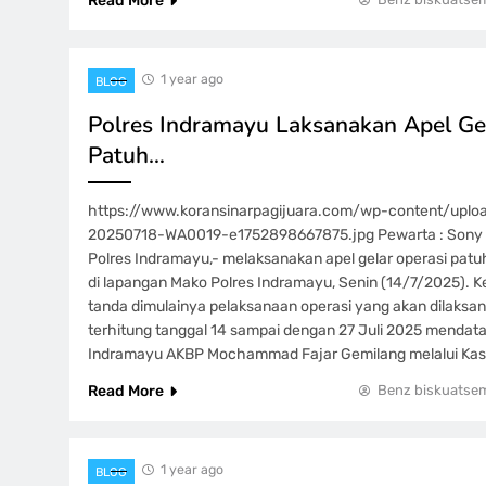
Read More
1 year ago
BLOG
Polres Indramayu Laksanakan Apel Ge
Patuh…
https://www.koransinarpagijuara.com/wp-content/upl
20250718-WA0019-e1752898667875.jpg Pewarta : Sony S
Polres Indramayu,- melaksanakan apel gelar operasi pat
di lapangan Mako Polres Indramayu, Senin (14/7/2025). Ke
tanda dimulainya pelaksanaan operasi yang akan dilaksan
terhitung tanggal 14 sampai dengan 27 Juli 2025 mendata
Indramayu AKBP Mochammad Fajar Gemilang melalui Ka
Read More
Benz biskuatse
1 year ago
BLOG