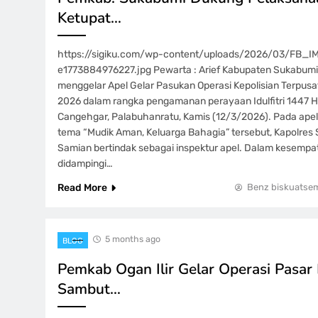
Ketupat…
https://sigiku.com/wp-content/uploads/2026/03/FB_
e1773884976227.jpg Pewarta : Arief Kabupaten Sukabumi
menggelar Apel Gelar Pasukan Operasi Kepolisian Terpus
2026 dalam rangka pengamanan perayaan Idulfitri 1447 Hi
Cangehgar, Palabuhanratu, Kamis (12/3/2026). Pada ap
tema “Mudik Aman, Keluarga Bahagia” tersebut, Kapolre
Samian bertindak sebagai inspektur apel. Dalam kesempat
didampingi…
Read More
Benz biskuatse
5 months ago
BLOG
Pemkab Ogan Ilir Gelar Operasi Pasar
Sambut…