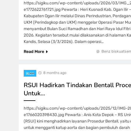
https://sigiku.com/wp-content/uploads/2026/03/IMG
e1772622761721.jpg Pewarta : Heri Kusnadi Kab. Ogan Ilir
Kabupaten Ogan Ilir melalui Dinas Perindustrian, Perdaga
UKM (Perindagkop dan UKM) menggelar Operasi Pasar Mu
menyambut Bulan Suci Ramadhan dan Hari Raya Idul Fitri 
2026. Kegiatan tersebut mulai dilaksanakan di halaman 
Kandis, Selasa (3/3/2026). Dalam operasi…
Read More
Benz biskuatse
8 months ago
BLOG
RSUI Hadirkan Tindakan Bentall Proc
Untuk…
https://sigiku.com/wp-content/uploads/2025/12/IMG
e1766020398430.jpg Pewarta : Anis Kota Depok – RS Univ
(RSUI) kini menghadirkan layanan Prosedur Bentall, yaitu 
untuk mengganti katup aorta dan bagian pembuluh darah 