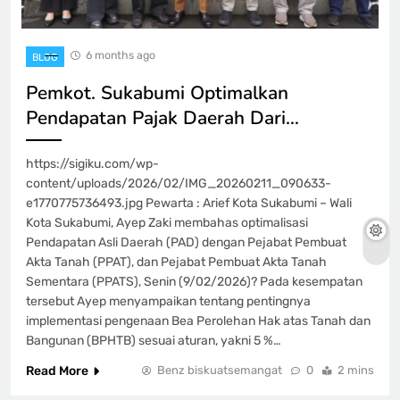
6 months ago
BLOG
Pemkot. Sukabumi Optimalkan
Pendapatan Pajak Daerah Dari…
https://sigiku.com/wp-
content/uploads/2026/02/IMG_20260211_090633-
e1770775736493.jpg Pewarta : Arief Kota Sukabumi – Wali
Kota Sukabumi, Ayep Zaki membahas optimalisasi
Pendapatan Asli Daerah (PAD) dengan Pejabat Pembuat
Akta Tanah (PPAT), dan Pejabat Pembuat Akta Tanah
Sementara (PPATS), Senin (9/02/2026)? Pada kesempatan
tersebut Ayep menyampaikan tentang pentingnya
implementasi pengenaan Bea Perolehan Hak atas Tanah dan
Bangunan (BPHTB) sesuai aturan, yakni 5 %…
Read More
Benz biskuatsemangat
0
2 mins