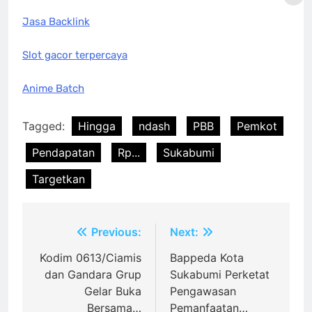
Jasa Backlink
Slot gacor terpercaya
Anime Batch
Tagged:
Hingga
ndash
PBB
Pemkot
Pendapatan
Rp...
Sukabumi
Targetkan
Post
Previous:
Next:
navigation
Kodim 0613/Ciamis
Bappeda Kota
dan Gandara Grup
Sukabumi Perketat
Gelar Buka
Pengawasan
Bersama…
Pemanfaatan…