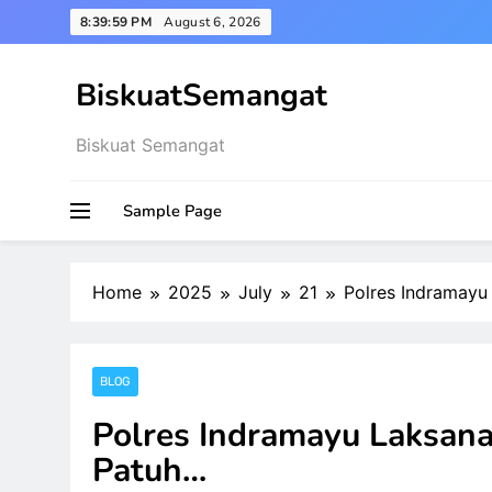
Skip
8:40:00 PM
August 6, 2026
to
content
BiskuatSemangat
Biskuat Semangat
Sample Page
Home
2025
July
21
Polres Indramayu
BLOG
Polres Indramayu Laksana
Patuh…