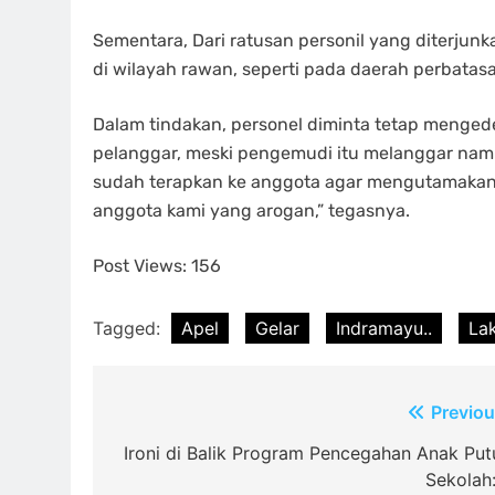
Sementara, Dari ratusan personil yang diterjunk
di wilayah rawan, seperti pada daerah perbatasa
Dalam tindakan, personel diminta tetap meng
pelanggar, meski pengemudi itu melanggar nam
sudah terapkan ke anggota agar mengutamakan so
anggota kami yang arogan,” tegasnya.
Post Views:
156
Tagged:
Apel
Gelar
Indramayu..
La
Post
Previou
navigation
Ironi di Balik Program Pencegahan Anak Put
Sekolah