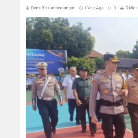
Benz Biskuatsemangat
1 Year Ago
0
3 Mins