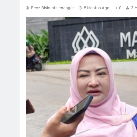
Benz Biskuatsemangat
8 Months Ago
0
3 