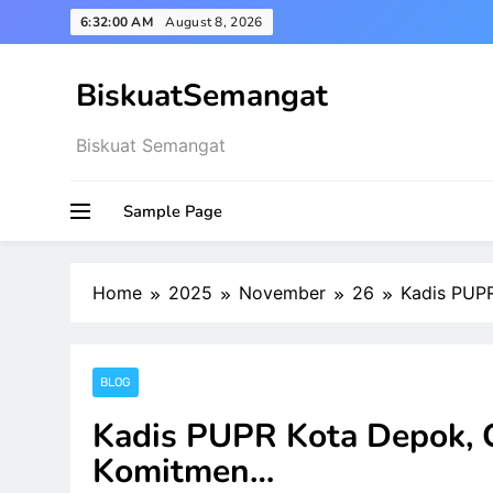
Skip
6:32:01 AM
August 8, 2026
to
content
BiskuatSemangat
Biskuat Semangat
Sample Page
Home
2025
November
26
Kadis PUPR
BLOG
Kadis PUPR Kota Depok, C
Komitmen…