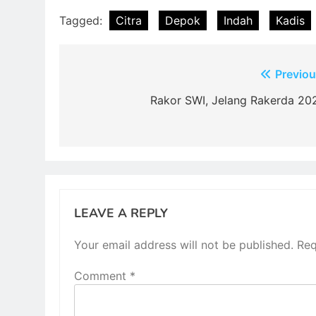
Tagged:
Citra
Depok
Indah
Kadis
Post
Previou
navigation
Rakor SWI, Jelang Rakerda 20
LEAVE A REPLY
Your email address will not be published.
Req
Comment
*