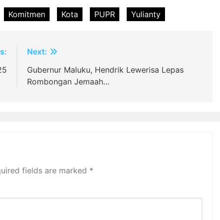
Komitmen
Kota
PUPR
Yulianty
s:
Next:
25
Gubernur Maluku, Hendrik Lewerisa Lepas
Rombongan Jemaah…
uired fields are marked
*