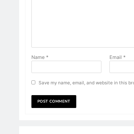
Name
*
Email
*
Save my name, email, and website in this br