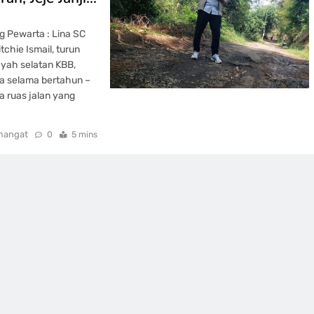
 Pewarta : Lina SC
chie Ismail, turun
ayah selatan KBB,
rga selama bertahun –
ga ruas jalan yang
mangat
0
5 mins