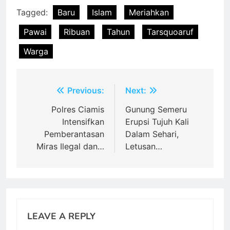
Tagged:
Baru
Islam
Meriahkan
Pawai
Ribuan
Tahun
Tarsquoaruf
Warga
Post
Previous:
Next:
navigation
Polres Ciamis
Gunung Semeru
Intensifkan
Erupsi Tujuh Kali
Pemberantasan
Dalam Sehari,
Miras Ilegal dan…
Letusan…
LEAVE A REPLY