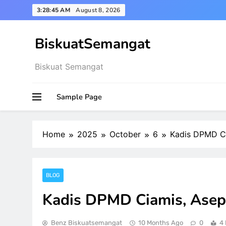
Skip
3:28:46 AM
August 8, 2026
to
content
BiskuatSemangat
Biskuat Semangat
Sample Page
Home
2025
October
6
Kadis DPMD Ci
BLOG
Kadis DPMD Ciamis, Asep
Benz Biskuatsemangat
10 Months Ago
0
4 