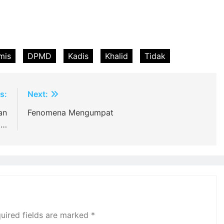
mis
DPMD
Kadis
Khalid
Tidak
s:
Next:
an
Fenomena Mengumpat
i…
uired fields are marked
*