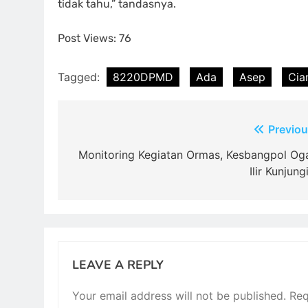
tidak tahu,” tandasnya.
Post Views:
76
Tagged:
8220DPMD
Ada
Asep
Cia
Post
Previou
navigation
Monitoring Kegiatan Ormas, Kesbangpol Og
Ilir Kunjung
LEAVE A REPLY
Your email address will not be published.
Req