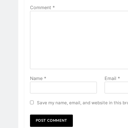
Comment
*
Name
*
Email
*
Save my name, email, and website in this br