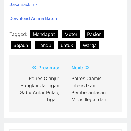
Jasa Backlink
Download Anime Batch
Tagged:
Mendapat
Meter
Pasien
Sejauh
Tandu
untuk
Warga
Post
Previous:
Next:
navigation
Polres Cianjur
Polres Ciamis
Bongkar Jaringan
Intensifkan
Sabu Antar Pulau,
Pemberantasan
Tiga…
Miras Ilegal dan…