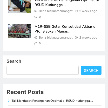
RSUD Kudungga,…
Benz biskuatsemangat
2 weeks ago
0
M1R-SSB Gelar Konsolidasi Akbar di
PRJ, Siapkan Munas…
Benz biskuatsemangat
2 weeks ago
0
Search
SEARCH
Recent Posts
Tak Mendapat Penanganan Optimal di RSUD Kudungga,…