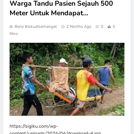
Warga Tandu Pasien Sejauh 500
Meter Untuk Mendapat…
Benz Biskuatsemangat
2 Months Ago
0
5
Mins
https://sigiku.com/wp-
content/uploads/2026/06/download-4.jpg