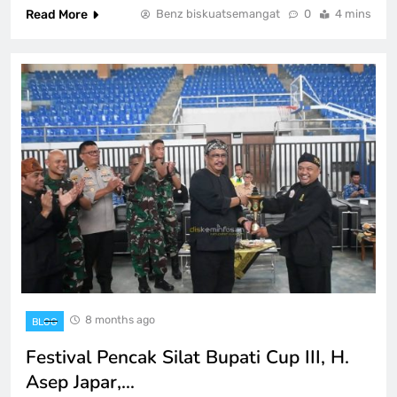
Read More
Benz biskuatsemangat
0
4 mins
8 months ago
BLOG
Festival Pencak Silat Bupati Cup III, H.
Asep Japar,…