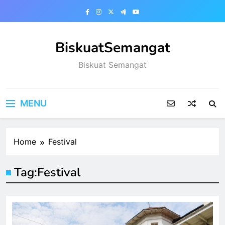
Skip
to
content
BiskuatSemangat
Biskuat Semangat
MENU
Home
Festival
Tag:
Festival