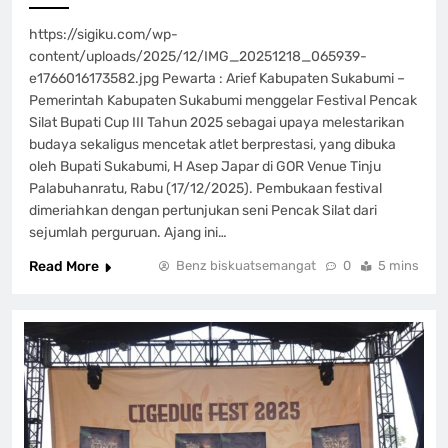
https://sigiku.com/wp-
content/uploads/2025/12/IMG_20251218_065939-
e1766016173582.jpg Pewarta : Arief Kabupaten Sukabumi –
Pemerintah Kabupaten Sukabumi menggelar Festival Pencak
Silat Bupati Cup III Tahun 2025 sebagai upaya melestarikan
budaya sekaligus mencetak atlet berprestasi, yang dibuka
oleh Bupati Sukabumi, H Asep Japar di GOR Venue Tinju
Palabuhanratu, Rabu (17/12/2025). Pembukaan festival
dimeriahkan dengan pertunjukan seni Pencak Silat dari
sejumlah perguruan. Ajang ini…
Read More
Benz biskuatsemangat
0
5 mins