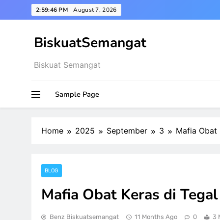
Skip
2:59:47 PM
August 7, 2026
to
content
BiskuatSemangat
Biskuat Semangat
Sample Page
Home
2025
September
3
Mafia Obat 
BLOG
Mafia Obat Keras di Tega
Benz Biskuatsemangat
11 Months Ago
0
3 