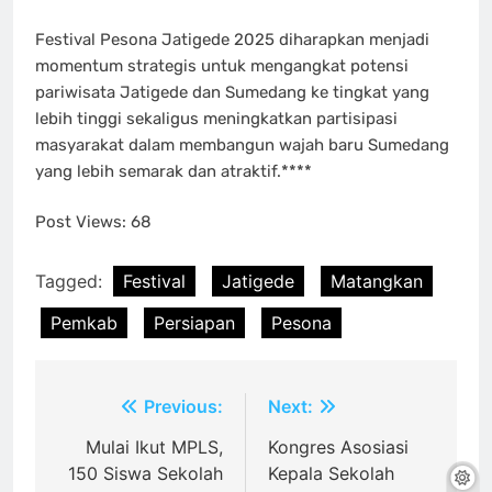
Festival Pesona Jatigede 2025 diharapkan menjadi
momentum strategis untuk mengangkat potensi
pariwisata Jatigede dan Sumedang ke tingkat yang
lebih tinggi sekaligus meningkatkan partisipasi
masyarakat dalam membangun wajah baru Sumedang
yang lebih semarak dan atraktif.****
Post Views:
68
Tagged:
Festival
Jatigede
Matangkan
Pemkab
Persiapan
Pesona
Post
Previous:
Next:
navigation
Mulai Ikut MPLS,
Kongres Asosiasi
150 Siswa Sekolah
Kepala Sekolah