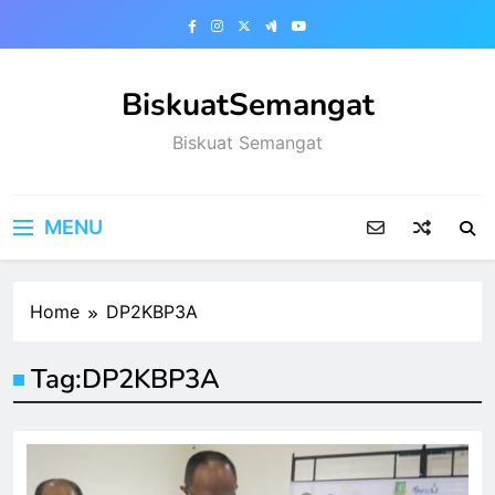
Skip
to
content
BiskuatSemangat
Biskuat Semangat
MENU
Home
DP2KBP3A
Tag:
DP2KBP3A