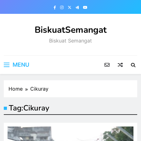
Skip
to
content
BiskuatSemangat
Biskuat Semangat
MENU
Home
Cikuray
Tag:
Cikuray