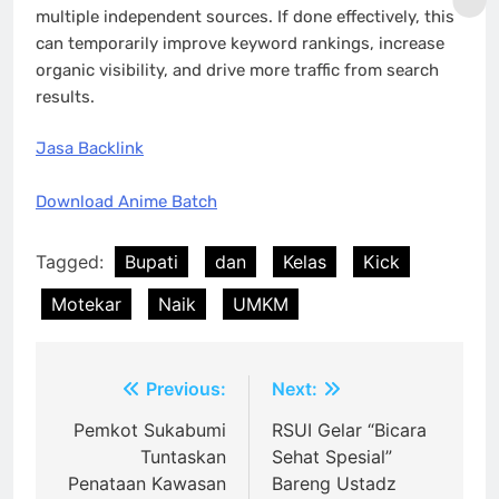
multiple independent sources. If done effectively, this
can temporarily improve keyword rankings, increase
organic visibility, and drive more traffic from search
results.
Jasa Backlink
Download Anime Batch
Tagged:
Bupati
dan
Kelas
Kick
Motekar
Naik
UMKM
Post
Previous:
Next:
navigation
Pemkot Sukabumi
RSUI Gelar “Bicara
Tuntaskan
Sehat Spesial”
Penataan Kawasan
Bareng Ustadz