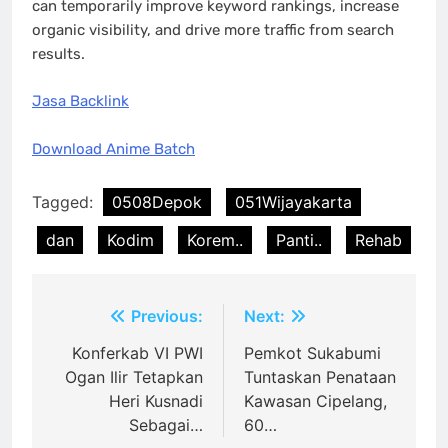
can temporarily improve keyword rankings, increase
organic visibility, and drive more traffic from search
results.
Jasa Backlink
Download Anime Batch
Tagged:
0508Depok
051Wijayakarta
dan
Kodim
Korem..
Panti..
Rehab
Post
Previous:
Next:
navigation
Konferkab VI PWI
Pemkot Sukabumi
Ogan Ilir Tetapkan
Tuntaskan Penataan
Heri Kusnadi
Kawasan Cipelang,
Sebagai…
60…