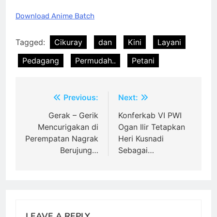
Download Anime Batch
Tagged:
Cikuray
dan
Kini
Layani
Pedagang
Permudah..
Petani
Post
Previous:
Next:
navigation
Gerak – Gerik
Konferkab VI PWI
Mencurigakan di
Ogan Ilir Tetapkan
Perempatan Nagrak
Heri Kusnadi
Berujung…
Sebagai…
LEAVE A REPLY