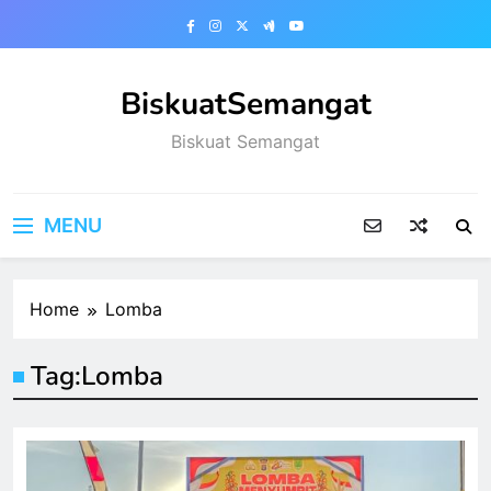
Skip
to
content
BiskuatSemangat
Biskuat Semangat
MENU
Home
Lomba
Tag:
Lomba