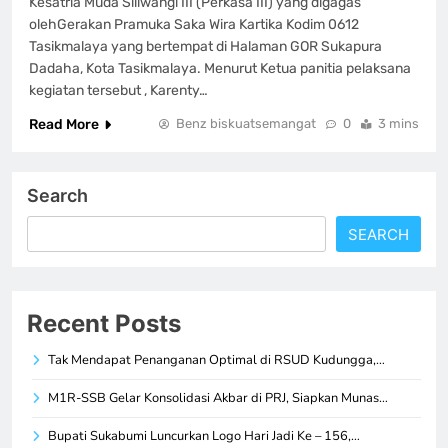
Kesatria Muda Siliwangi III (Perkasa III) yang digagas
olehGerakan Pramuka Saka Wira Kartika Kodim 0612
Tasikmalaya yang bertempat di Halaman GOR Sukapura
Dadaha, Kota Tasikmalaya. Menurut Ketua panitia pelaksana
kegiatan tersebut , Karenty…
Read More
Benz biskuatsemangat
0
3 mins
Search
SEARCH
Recent Posts
Tak Mendapat Penanganan Optimal di RSUD Kudungga,…
M1R-SSB Gelar Konsolidasi Akbar di PRJ, Siapkan Munas…
Bupati Sukabumi Luncurkan Logo Hari Jadi Ke – 156,…