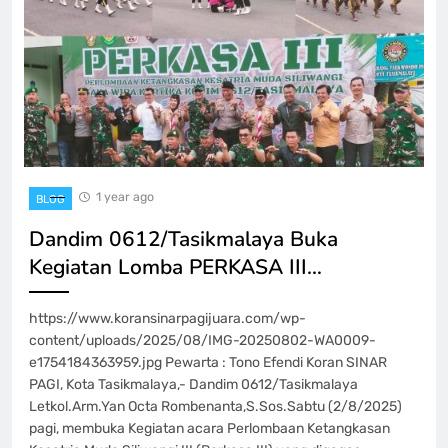
1 year ago
BLOG
Dandim 0612/Tasikmalaya Buka
Kegiatan Lomba PERKASA III…
https://www.koransinarpagijuara.com/wp-
content/uploads/2025/08/IMG-20250802-WA0009-
e1754184363959.jpg Pewarta : Tono Efendi Koran SINAR
PAGI, Kota Tasikmalaya,- Dandim 0612/Tasikmalaya
Letkol.Arm.Yan Octa Rombenanta,S.Sos.Sabtu (2/8/2025)
pagi, membuka Kegiatan acara Perlombaan Ketangkasan