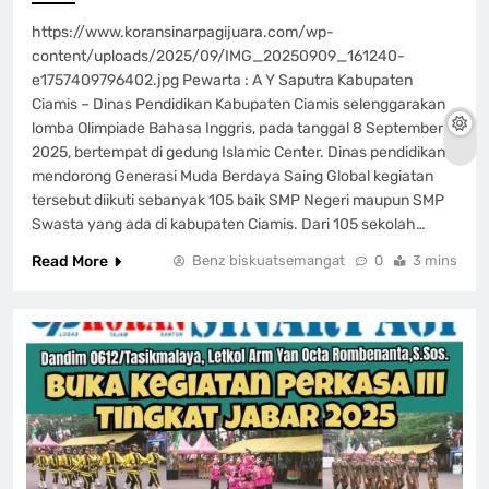
https://www.koransinarpagijuara.com/wp-
content/uploads/2025/09/IMG_20250909_161240-
e1757409796402.jpg Pewarta : A Y Saputra Kabupaten
Ciamis – Dinas Pendidikan Kabupaten Ciamis selenggarakan
lomba Olimpiade Bahasa Inggris, pada tanggal 8 September
2025, bertempat di gedung Islamic Center. Dinas pendidikan
mendorong Generasi Muda Berdaya Saing Global kegiatan
tersebut diikuti sebanyak 105 baik SMP Negeri maupun SMP
Swasta yang ada di kabupaten Ciamis. Dari 105 sekolah…
Read More
Benz biskuatsemangat
0
3 mins