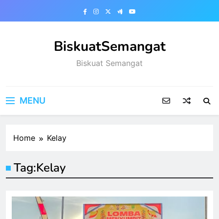
Skip
to
content
BiskuatSemangat
Biskuat Semangat
MENU
Home
Kelay
Tag:
Kelay