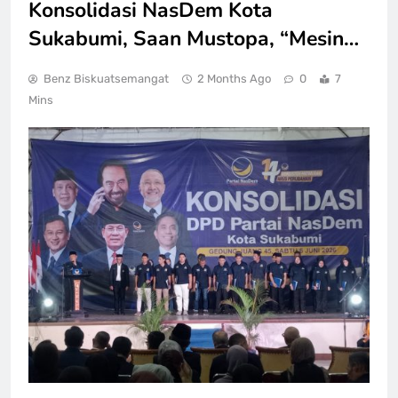
Konsolidasi NasDem Kota
Sukabumi, Saan Mustopa, “Mesin…
Benz Biskuatsemangat
2 Months Ago
0
7
Mins