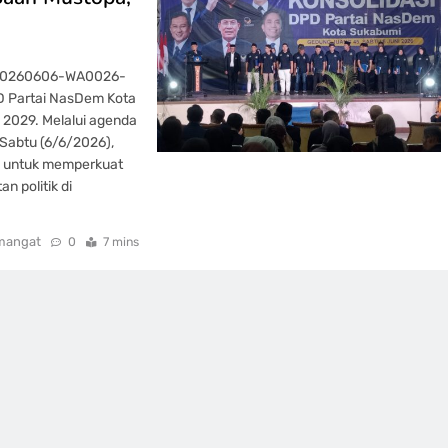
-20260606-WA0026-
D Partai NasDem Kota
 2029. Melalui agenda
 Sabtu (6/6/2026),
a untuk memperkuat
n politik di
mangat
0
7 mins