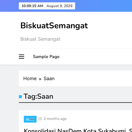
Skip
10:09:15 AM
August 9, 2026
to
content
BiskuatSemangat
Biskuat Semangat
Sample Page
Home
Saan
Tag:
Saan
2 months ago
BLOG
Konsolidasi NasDem Kota Sukabumi, 